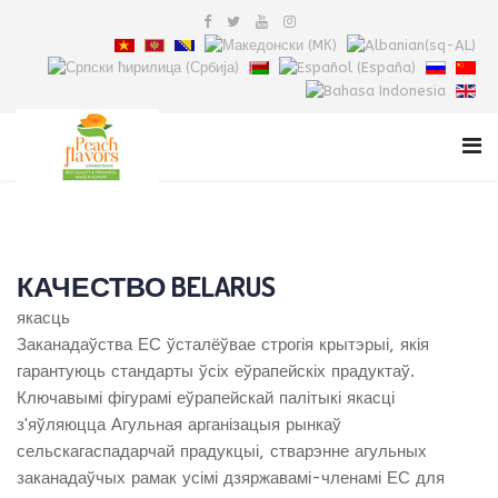
КАЧЕСТВО BELARUS
якасць
Заканадаўства ЕС ўсталёўвае строгія крытэрыі, якія
гарантуюць стандарты ўсіх еўрапейскіх прадуктаў.
Ключавымі фігурамі еўрапейскай палітыкі якасці
з'яўляюцца Агульная арганізацыя рынкаў
сельскагаспадарчай прадукцыі, стварэнне агульных
заканадаўчых рамак усімі дзяржавамі-членамі ЕС для