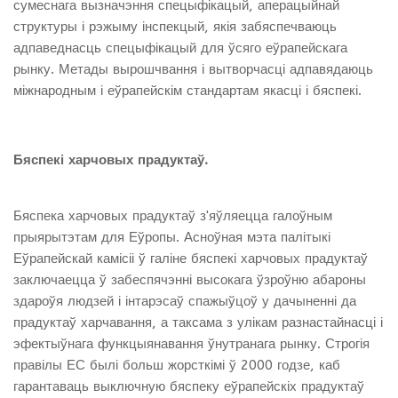
сумеснага вызначэння спецыфікацый, аперацыйнай
структуры і рэжыму інспекцый, якія забяспечваюць
адпаведнасць спецыфікацый для ўсяго еўрапейскага
рынку. Метады вырошчвання і вытворчасці адпавядаюць
міжнародным і еўрапейскім стандартам якасці і бяспекі.
Бяспекі
харчовых
прадуктаў.
Бяспека харчовых прадуктаў з'яўляецца галоўным
прыярытэтам для Еўропы. Асноўная мэта палітыкі
Еўрапейскай камісіі ў галіне бяспекі харчовых прадуктаў
заключаецца ў забеспячэнні высокага ўзроўню абароны
здароўя людзей і інтарэсаў спажыўцоў у дачыненні да
прадуктаў харчавання, а таксама з улікам разнастайнасці і
эфектыўнага функцыянавання ўнутранага рынку. Строгія
правілы ЕС былі больш жорсткімі ў 2000 годзе, каб
гарантаваць выключную бяспеку еўрапейскіх прадуктаў