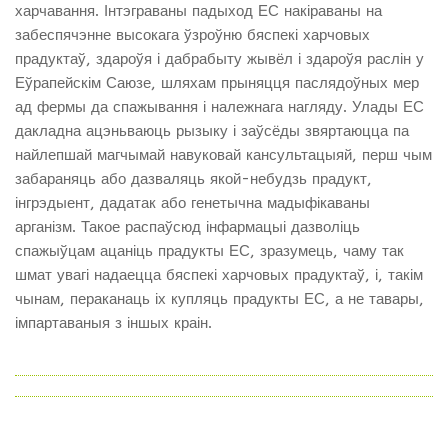
харчавання. Інтэграваны падыход ЕС накіраваны на
забеспячэнне высокага ўзроўню бяспекі харчовых
прадуктаў, здароўя і дабрабыту жывёл і здароўя раслін у
Еўрапейскім Саюзе, шляхам прыняцця паслядоўных мер
ад фермы да спажывання і належнага нагляду. Улады ЕС
дакладна ацэньваюць рызыку і заўсёды звяртаюцца па
найлепшай магчымай навуковай кансультацыяй, перш чым
забараняць або дазваляць якой-небудзь прадукт,
інгрэдыент, дадатак або генетычна мадыфікаваны
арганізм. Такое распаўсюд інфармацыі дазволіць
спажыўцам ацаніць прадукты ЕС, зразумець, чаму так
шмат увагі надаецца бяспекі харчовых прадуктаў, і, такім
чынам, пераканаць іх купляць прадукты ЕС, а не тавары,
імпартаваныя з іншых краін.